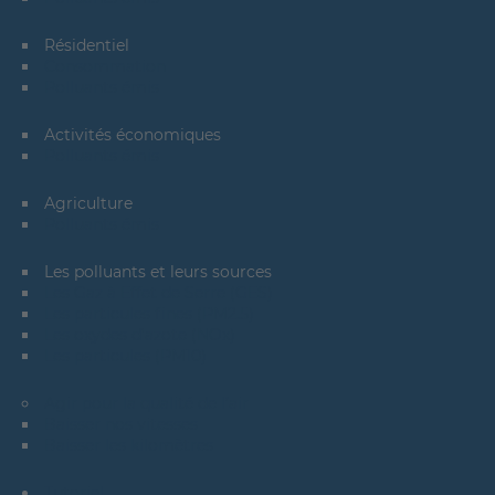
Résidentiel
Consommation
Polluants émis
Activités économiques
Polluants émis
Agriculture
Polluants émis
Les polluants et leurs sources
Les Gaz à Effet de Serre (GES)
Les particules fines (PM2.5)
Les oxydes d'azote (NOx)
Les particules (PM10)
Agir pour la qualité de l’air
Baisser nos vitesses
INTERFACE GÉNÉRALE
Baisser les kilomètres
CONTACT
Tutoriel