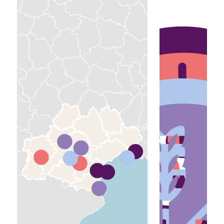
Viticulture
Grandes cultures
Fond urbain