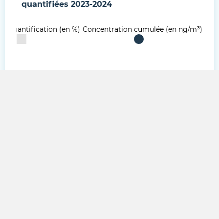
quantifiées
2023-2024
e quantification (en %)
Concentration cumulée (en ng/m³)
Folpel
Pendimethaline
Prosulfocarbe