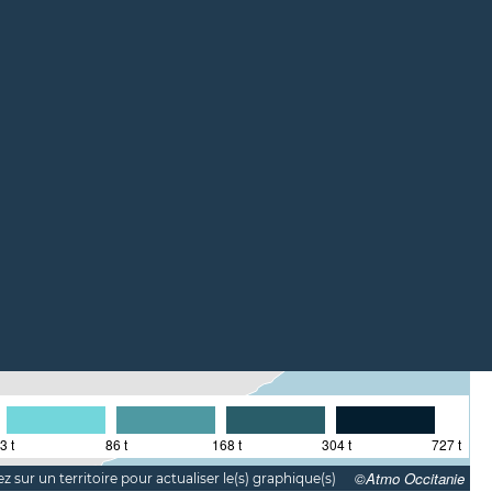
3 t
86 t
168 t
304 t
727 t
©Atmo Occitanie
z sur un territoire pour actualiser le(s) graphique(s)