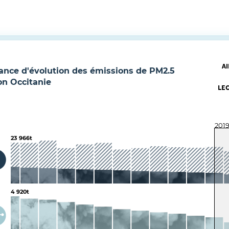
AI
ance d'évolution des émissions de
PM2.5
on Occitanie
LE
201
23 966t
4 920t