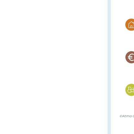
©Atmo O