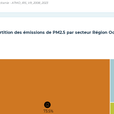
ous
itanie - ATMO_IRS_V9_2008_2023
rtition des émissions de
PM2.5
par secteur
Région Oc
73.5%