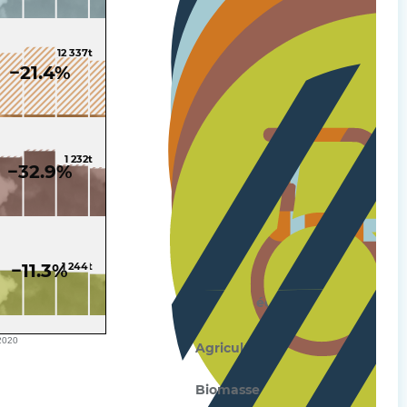
12 337t
−21.4%
1 232t
Tous secteurs
−32.9%
Transports
Résidentiel
1 244t
−11.3%
Activités économiques
2020
Agriculture
Biomasse