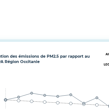
AI
ution des émissions de
PM2.5
par rapport au
PA
Région Occitanie
LE