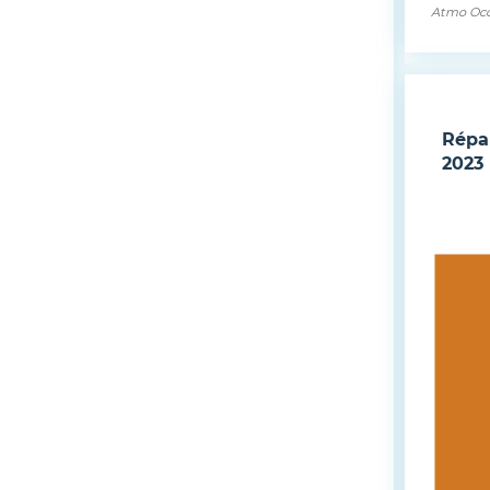
ci-dess
Atmo Occ
Répa
2023