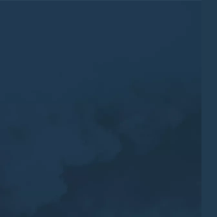
s et leurs sources → Les
3