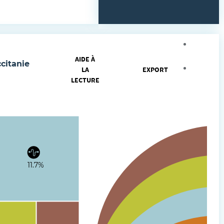
Agrandi
AIDE À
citanie
Intégrer
LA
EXPORT
LECTURE
11.7%