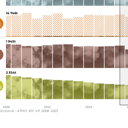
14 746t
1 945t
2 354t
2008
2012
2016
ccitanie - ATMO_IRS_V9_2008_2023