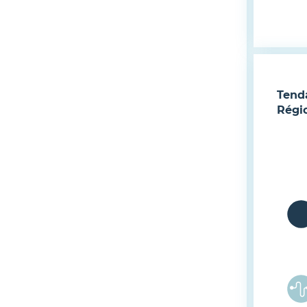
Tend
Régi