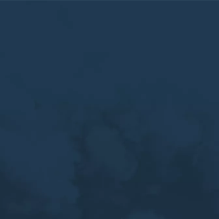
on Occitanie : Les polluant
icules fines (PM2.5) en 202