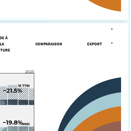
Agrand
DE À
Intégr
LA
COMPARAISON
EXPORT
CTURE
9
2023
16 778t
−21.5%
−19.8%
1 966t