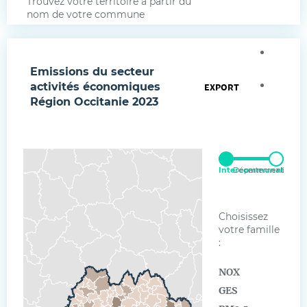
Trouvez votre territoire à partir du
nom de votre commune
Agrand
Emissions du secteur
Intégr
activités économiques
EXPORT
Région Occitanie
2023
Intercommunalité
Département
Choisissez
votre famille
:
NOX
GES