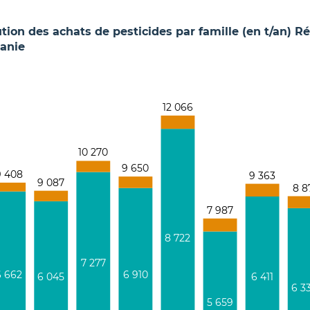
ution des achats
de pesticides
par famille
(en t/an)
Ré
tanie
12 066
10 270
9 650
9 408
9 363
9 087
8 8
7 987
8 722
7 277
6 910
6 662
6 411
6 045
6 3
5 659