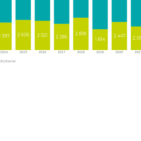
2 818
2 626
2 551
2 447
2 397
2 285
2 0
1 814
2014
2015
2016
2017
2018
2019
2020
202
ccitanie