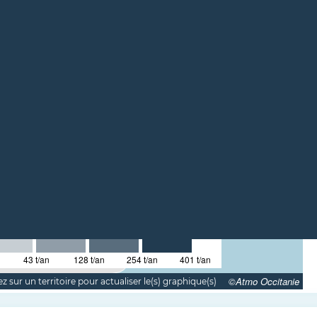
43 t/an
128 t/an
254 t/an
401 t/an
©Atmo Occitanie
z sur un territoire pour actualiser le(s) graphique(s)
ous