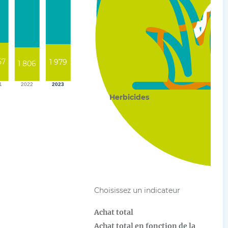
Insecticides
57
1 979
1 806
Fongicides
1
2022
2023
Herbicides
Choisissez un indicateur
Achat total
Achat total en fonction de la