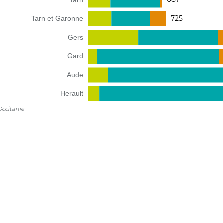
Tarn
725
Tarn et Garonne
Gers
Gard
Aude
Herault
ccitanie
Ventes de pesticides