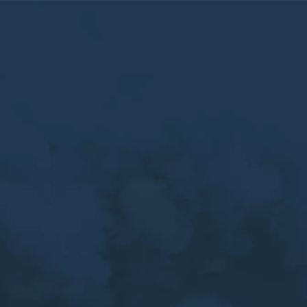
on Occitanie : Les achats 
ssez un territoire
Choisissez une
Comparez av