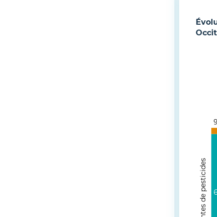
Évol
Occi
Ventes de pesticides