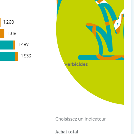
1 260
1 318
Insecticides
1 487
Fongicides
1 533
Herbicides
Choisissez un indicateur
Achat total