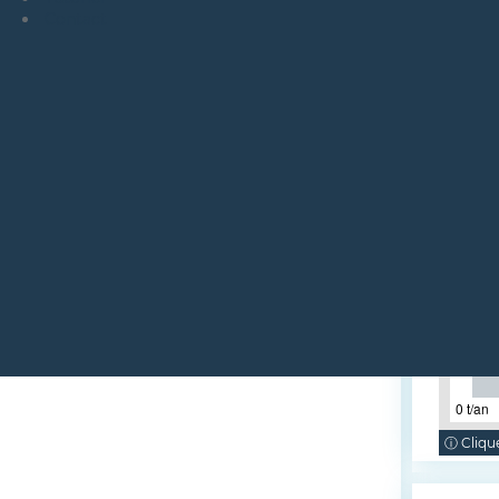
Contact
0 t/an
ⓘ Clique
ci-dess