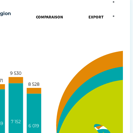
Agrand
gion
Intégr
COMPARAISON
EXPORT
9 530
71
8 528
7 152
39
6 019