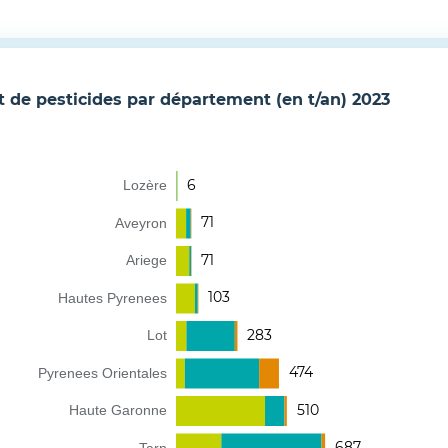
t
de pesticides
par département
(en t/an)
2023
6
Lozère
71
Aveyron
71
Ariege
103
Hautes Pyrenees
283
Lot
474
Pyrenees Orientales
510
Haute Garonne
687